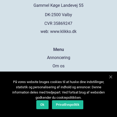
web:
www.klikko.dk
Menu
Annoncering
Om os
Cookies
På vores website bruges cookies til at huske dine indstillinger,
Kontakt os
statistik og personalisering af indhold og annoncer. Denne
Sitemap
information deles med tredjepart. Ved fortsat brug af websiden
godkender du cookiepolitikken.
Ok
Privatlivspolitik