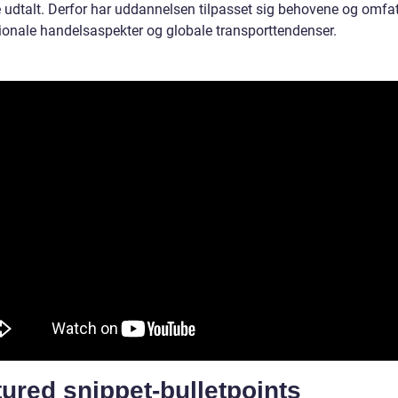
 udtalt. Derfor har uddannelsen tilpasset sig behovene og omfat
tionale handelsaspekter og globale transporttendenser.
ured snippet-bulletpoints