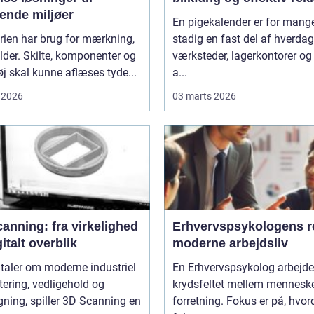
ende miljøer
En pigekalender er for mang
rien har brug for mærkning,
stadig en fast del af hverda
lder. Skilte, komponenter og
værksteder, lagerkontorer og
j skal kunne aflæses tyde...
a...
 2026
03 marts 2026
anning: fra virkelighed
Erhvervspsykologens ro
gitalt overblik
moderne arbejdsliv
 taler om moderne industriel
En Erhvervspsykolog arbejder
tering, vedligehold og
krydsfeltet mellem mennesk
ning, spiller 3D Scanning en
forretning. Fokus er på, hvo