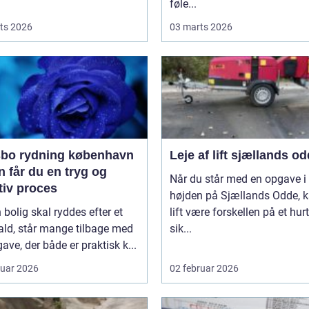
føle...
ts 2026
03 marts 2026
bo rydning københavn
Leje af lift sjællands o
 får du en tryg og
Når du står med en opgave i
tiv proces
højden på Sjællands Odde, 
 bolig skal ryddes efter et
lift være forskellen på et hurt
ald, står mange tilbage med
sik...
ave, der både er praktisk k...
ruar 2026
02 februar 2026