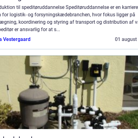
duktion til speditøruddannelse Speditøruddannelse er en karriere
 for logistik- og forsyningskædebranchen, hvor fokus ligger på
ægning, koordinering og styring af transport og distribution af v
editør er ansvarlig for at s...
a Vestergaard
01 august