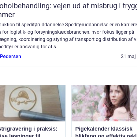
oholbehandling: vejen ud af misbrug i tryg
mmer
duktion til speditøruddannelse Speditøruddannelse er en karriere
 for logistik- og forsyningskædebranchen, hvor fokus ligger på
ægning, koordinering og styring af transport og distribution af v
editør er ansvarlig for at s...
 Pedersen
21 maj
trigravering i praksis:
Pigekalender klassisk
se løsninger til
blikfang og effektiv re