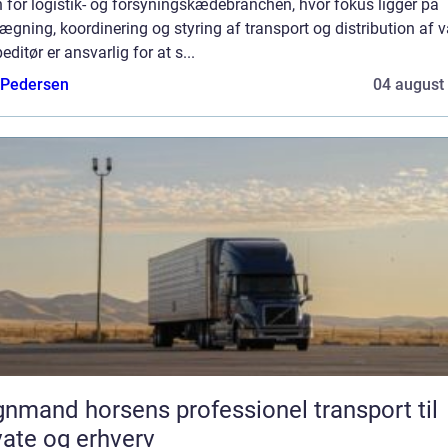
 for logistik- og forsyningskædebranchen, hvor fokus ligger på
ægning, koordinering og styring af transport og distribution af v
editør er ansvarlig for at s...
 Pedersen
04 august
d horsens professionel transport til
vate og erhverv