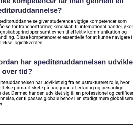
ilke kompetencer får man gennem en
editøruddannelse?
peditøruddannelse giver studerende vigtige kompetencer som
åelse for transportformer, kendskab til international handel, øk
egnskabsprincipper samt evnen til effektiv kommunikation og
ndling. Disse kompetencer er essentielle for at kunne navigere i
lekse logistikverden.
ordan har speditøruddannelsen udvikle
 over tid?
tøruddannelsen har udviklet sig fra en ustruktureret rolle, hvor
ttelse primært skete på baggrund af erfaring og personlige
kter. Dermed har den udviklet sig til en professionel og certifice
nelse, der tilpasses globale behov i en stadigt mere globalisere
en.