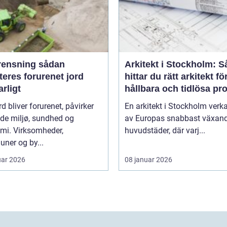
nsning sådan
Arkitekt i Stockholm: S
eres forurenet jord
hittar du rätt arkitekt fö
rligt
hållbara och tidlösa pro
rd bliver forurenet, påvirker
En arkitekt i Stockholm verka
de miljø, sundhed og
av Europas snabbast växan
mi. Virksomheder,
huvudstäder, där varj...
ner og by...
uar 2026
08 januar 2026