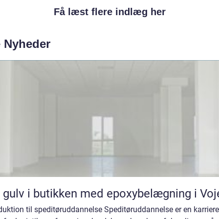
Få læst flere indlæg her
e Nyheder
 gulv i butikken med epoxybelægning i Voj
duktion til speditøruddannelse Speditøruddannelse er en karriere