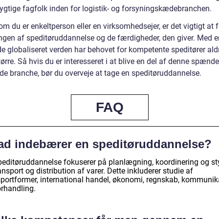
ygtige fagfolk inden for logistik- og forsyningskædebranchen.
m du er enkeltperson eller en virksomhedsejer, er det vigtigt at 
ngen af speditøruddannelse og de færdigheder, den giver. Med e
e globaliseret verden har behovet for kompetente speditører ald
ørre. Så hvis du er interesseret i at blive en del af denne spænd
de branche, bør du overveje at tage en speditøruddannelse.
FAQ
ad indebærer en speditøruddannelse?
peditøruddannelse fokuserer på planlægning, koordinering og st
ansport og distribution af varer. Dette inkluderer studie af
sportformer, international handel, økonomi, regnskab, kommunik
orhandling.