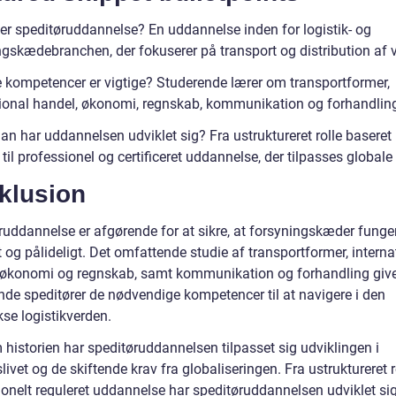
er speditøruddannelse? En uddannelse inden for logistik- og
ngskædebranchen, der fokuserer på transport og distribution af v
e kompetencer er vigtige? Studerende lærer om transportformer,
tional handel, økonomi, regnskab, kommunikation og forhandlin
an har uddannelsen udviklet sig? Fra ustruktureret rolle baseret
 til professionel og certificeret uddannelse, der tilpasses globale
klusion
ruddannelse er afgørende for at sikre, at forsyningskæder funge
t og pålideligt. Det omfattende studie af transportformer, interna
 økonomi og regnskab, samt kommunikation og forhandling giv
e speditører de nødvendige kompetencer til at navigere i den
se logistikverden.
historien har speditøruddannelsen tilpasset sig udviklingen i
livet og de skiftende krav fra globaliseringen. Fra ustruktureret ro
onelt reguleret uddannelse har speditøruddannelsen udviklet sig 