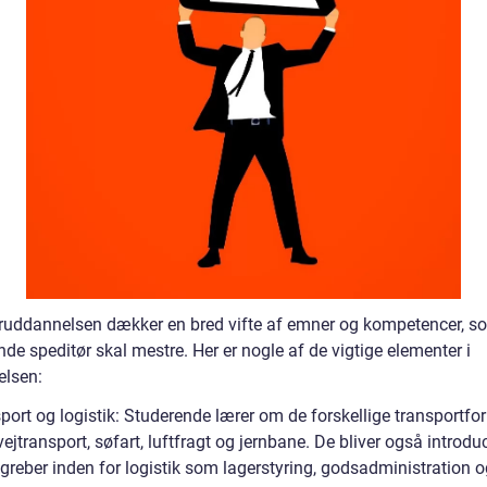
ruddannelsen dækker en bred vifte af emner og kompetencer, s
e speditør skal mestre. Her er nogle af de vigtige elementer i
lsen:
port og logistik: Studerende lærer om de forskellige transportfo
jtransport, søfart, luftfragt og jernbane. De bliver også introduce
greber inden for logistik som lagerstyring, godsadministration o