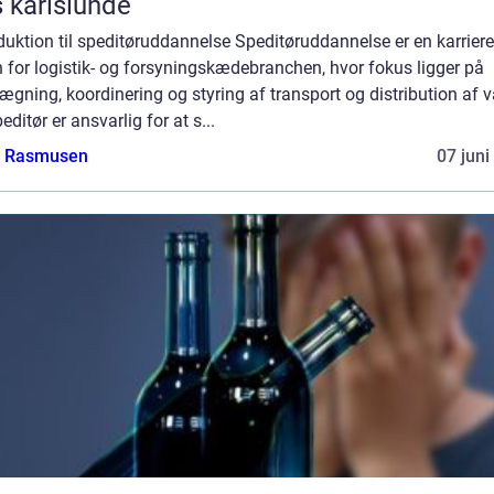
 karlslunde
duktion til speditøruddannelse Speditøruddannelse er en karriere
 for logistik- og forsyningskædebranchen, hvor fokus ligger på
ægning, koordinering og styring af transport og distribution af v
editør er ansvarlig for at s...
a Rasmusen
07 juni