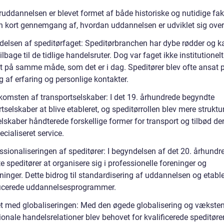
uddannelsen er blevet formet af både historiske og nutidige fakt
en kort gennemgang af, hvordan uddannelsen er udviklet sig over 
ndelsen af speditørfaget: Speditørbranchen har dybe rødder og k
ilbage til de tidlige handelsruter. Dog var faget ikke institutionelt
et på samme måde, som det er i dag. Speditører blev ofte ansat 
 af erfaring og personlige kontakter.
komsten af transportselskaber: I det 19. århundrede begyndte
tselskaber at blive etableret, og speditørrollen blev mere struktur
elskaber håndterede forskellige former for transport og tilbød d
cialiseret service.
ssionaliseringen af speditører: I begyndelsen af det 20. århundr
 speditører at organisere sig i professionelle foreninger og
ninger. Dette bidrog til standardisering af uddannelsen og etabl
ificerede uddannelsesprogrammer.
t med globaliseringen: Med den øgede globalisering og væksten
ionale handelsrelationer blev behovet for kvalificerede speditøre