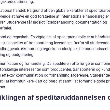
ngskædeoptimering.
national handel: På grund af den globale karakter af speditørarbe
rende at have en god forståelse af internationale handelsregler 
rer. Studerende får indsigt i toldbehandling, dokumentation og
ftaler.
mi og regnskab: En vigtig del af speditørens rolle er at håndter
ske aspekter af transporter og leverancer. Derfor vil studerende
dlæggende økonomi og regnskabsprincipper, herunder prissætn
ing og budgettering.
unikation og forhandling: Da speditøren ofte fungerer som bin
orskellige interessenter som producenter, transportører og kunde
il effektiv kommunikation og forhandling afgørende. Studerende v
t i at kommunikere klart og præcist samt i at forhandle gode pr
ser.
iklingen af speditøruddannelsen 