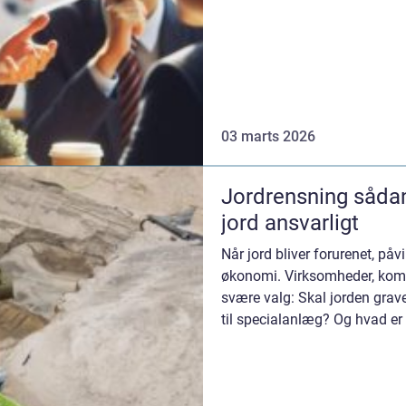
03 marts 2026
Jordrensning sådan håndteres forurenet
jord ansvarligt
Når jord bliver forurenet, på
økonomi. Virksomheder, kom
svære valg: Skal jorden grave
til specialanlæg? Og hvad er
bæredygt...