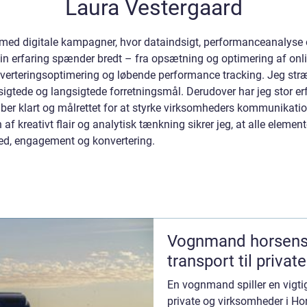
Laura Vestergaard
k med digitale kampagner, hvor dataindsigt, performanceanalyse
Min erfaring spænder bredt – fra opsætning og optimering af on
nverteringsoptimering og løbende performance tracking. Jeg stræ
rtsigtede og langsigtede forretningsmål. Derudover har jeg stor e
aber klart og målrettet for at styrke virksomheders kommunikation
f kreativt flair og analytisk tænkning sikrer jeg, at alle elemente
ed, engagement og konvertering.
Vognmand horsens profession
transport til privat
En vognmand spiller en vigtig
private og virksomheder i H