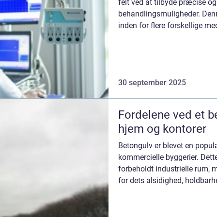
felt ved at tilbyde præcise og
behandlingsmuligheder. Denn
inden for flere forskellige me
til dermatologi, og gi...
30 september 2025
Fordelene ved et b
hjem og kontorer
Betongulv er blevet en popu
kommercielle byggerier. Dett
forbeholdt industrielle rum, 
for dets alsidighed, holdbarh