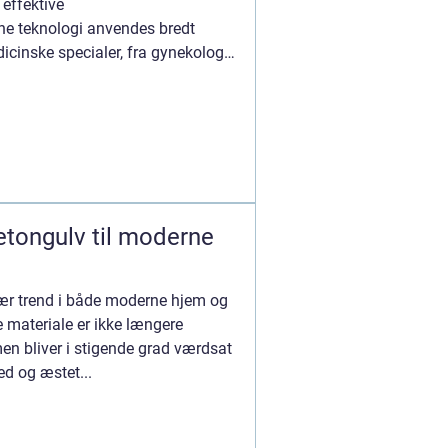
 effektive
e teknologi anvendes bredt
dicinske specialer, fra gynekologi
etongulv til moderne
lær trend i både moderne hjem og
e materiale er ikke længere
men bliver i stigende grad værdsat
ed og æstet...