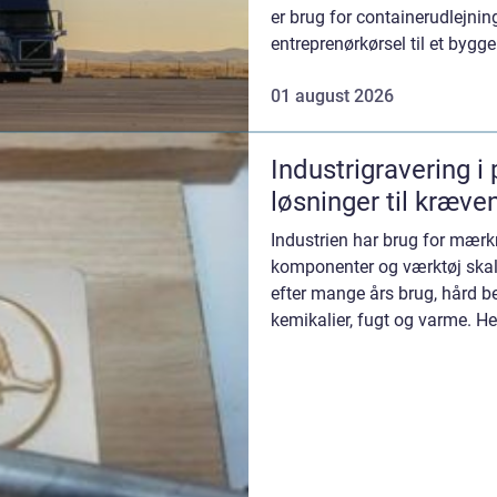
er brug for containerudlejning
entreprenørkørsel til et bygger
materialer i landb...
01 august 2026
Industrigravering i
løsninger til kræve
Industrien har brug for mærkni
komponenter og værktøj skal
efter mange års brug, hård be
kemikalier, fugt og varme. Her
central rolle som en ...