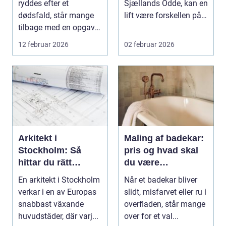
ryddes efter et
Sjællands Odde, kan en
dødsfald, står mange
lift være forskellen på
tilbage med en opgave,
et hurtigt, sik...
der både er praktisk k...
12 februar 2026
02 februar 2026
Arkitekt i
Maling af badekar:
Stockholm: Så
pris og hvad skal
hittar du rätt
du være
arkitekt för
opmærksom på?
En arkitekt i Stockholm
Når et badekar bliver
hållbara och
verkar i en av Europas
slidt, misfarvet eller ru i
tidlösa projekt
snabbast växande
overfladen, står mange
huvudstäder, där varj...
over for et val...