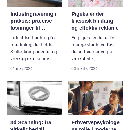
Industrigravering i
Pigekalender
praksis: præcise
klassisk blikfang
løsninger til
og effektiv reklame
krævende miljøer
Industrien har brug for
En pigekalender er for
mærkning, der holder.
mange stadig en fast
Skilte, komponenter og
del af hverdagen på
værktøj skal kunne
værksteder,
aflæses tyde...
lagerkontorer og andre
01 maj 2026
03 marts 2026
a...
3d Scanning: fra
Erhvervspsykologe
virkelighed til
ns rolle i moderne