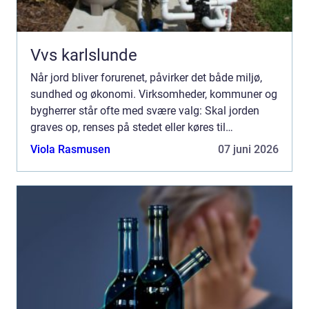
Vvs karlslunde
Når jord bliver forurenet, påvirker det både miljø,
sundhed og økonomi. Virksomheder, kommuner og
bygherrer står ofte med svære valg: Skal jorden
graves op, renses på stedet eller køres til
specialanlæg? Og hvad er egentlig den mest sikre
Viola Rasmusen
07 juni 2026
og bæredygt...