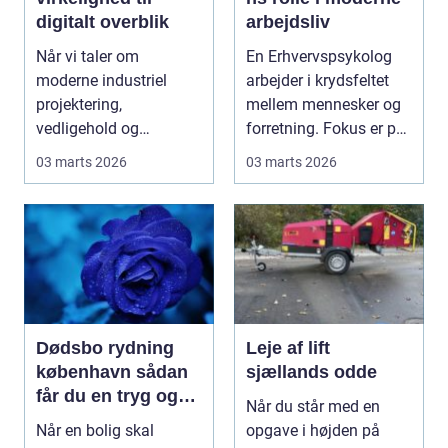
digitalt overblik
arbejdsliv
Når vi taler om
En Erhvervspsykolog
moderne industriel
arbejder i krydsfeltet
projektering,
mellem mennesker og
vedligehold og
forretning. Fokus er på,
ombygning, spiller 3D
hvordan føle...
03 marts 2026
03 marts 2026
Scanning en st...
Dødsbo rydning
Leje af lift
københavn sådan
sjællands odde
får du en tryg og
Når du står med en
effektiv proces
Når en bolig skal
opgave i højden på