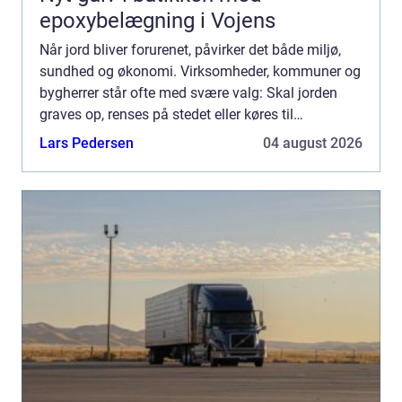
epoxybelægning i Vojens
Når jord bliver forurenet, påvirker det både miljø,
sundhed og økonomi. Virksomheder, kommuner og
bygherrer står ofte med svære valg: Skal jorden
graves op, renses på stedet eller køres til
specialanlæg? Og hvad er egentlig den mest sikre
Lars Pedersen
04 august 2026
og bæredygt...