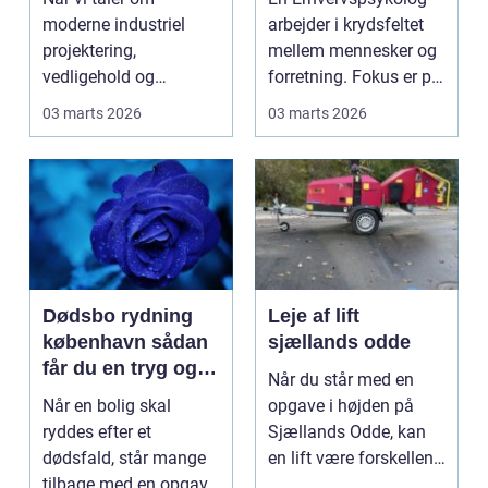
moderne industriel
arbejder i krydsfeltet
projektering,
mellem mennesker og
vedligehold og
forretning. Fokus er på,
ombygning, spiller 3D
hvordan føle...
03 marts 2026
03 marts 2026
Scanning en st...
Dødsbo rydning
Leje af lift
københavn sådan
sjællands odde
får du en tryg og
Når du står med en
effektiv proces
Når en bolig skal
opgave i højden på
ryddes efter et
Sjællands Odde, kan
dødsfald, står mange
en lift være forskellen
tilbage med en opgave,
på et hurtigt, sik...