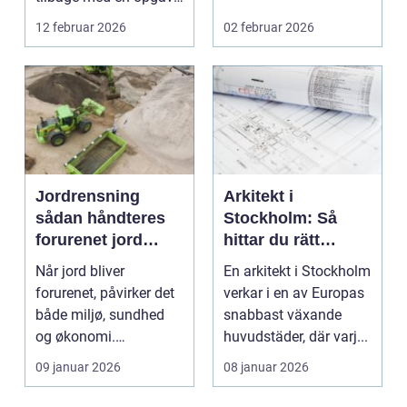
der både er praktisk k...
12 februar 2026
02 februar 2026
Jordrensning
Arkitekt i
sådan håndteres
Stockholm: Så
forurenet jord
hittar du rätt
ansvarligt
arkitekt för
Når jord bliver
En arkitekt i Stockholm
hållbara och
forurenet, påvirker det
verkar i en av Europas
tidlösa projekt
både miljø, sundhed
snabbast växande
og økonomi.
huvudstäder, där varj...
Virksomheder,
09 januar 2026
08 januar 2026
kommuner og by...