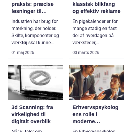
praksis: præcise
klassisk blikfang
løsninger til
og effektiv reklame
krævende miljøer
Industrien har brug for
En pigekalender er for
mærkning, der holder.
mange stadig en fast
Skilte, komponenter og
del af hverdagen på
værktøj skal kunne
værksteder,
aflæses tyde...
lagerkontorer og andre
01 maj 2026
03 marts 2026
a...
3d Scanning: fra
Erhvervspsykolog
virkelighed til
ens rolle i
digitalt overblik
moderne
arbejdsliv
Når vi taler om
En Erhvervspsykolog