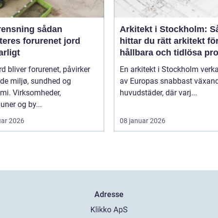
nsning sådan
Arkitekt i Stockholm: S
eres forurenet jord
hittar du rätt arkitekt fö
rligt
hållbara och tidlösa pro
rd bliver forurenet, påvirker
En arkitekt i Stockholm verka
de miljø, sundhed og
av Europas snabbast växan
mi. Virksomheder,
huvudstäder, där varj...
ner og by...
uar 2026
08 januar 2026
Adresse