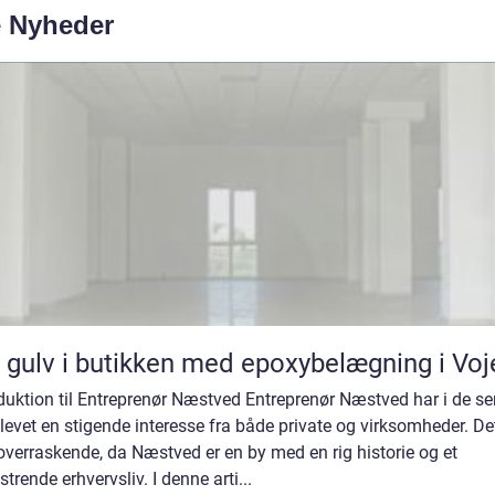
e Nyheder
 gulv i butikken med epoxybelægning i Voj
duktion til Entreprenør Næstved Entreprenør Næstved har i de s
levet en stigende interesse fra både private og virksomheder. De
overraskende, da Næstved er en by med en rig historie og et
trende erhvervsliv. I denne arti...