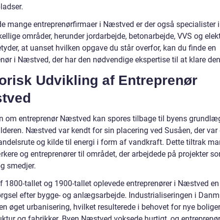
ladser.
de mange entreprenørfirmaer i Næstved er der også specialister 
kellige områder, herunder jordarbejde, betonarbejde, VVS og elektr
tyder, at uanset hvilken opgave du står overfor, kan du finde en
nør i Næstved, der har den nødvendige ekspertise til at klare den
orisk Udvikling af Entreprenør
tved
en om entreprenør Næstved kan spores tilbage til byens grundlæg
lderen. Næstved var kendt for sin placering ved Susåen, der var
andelsrute og kilde til energi i form af vandkraft. Dette tiltrak m
kere og entreprenører til området, der arbejdede på projekter s
og smedjer.
af 1800-tallet og 1900-tallet oplevede entreprenører i Næstved en
ørgsel efter bygge- og anlægsarbejde. Industrialiseringen i Danm
l en øget urbanisering, hvilket resulterede i behovet for nye boliger
uktur og fabrikker. Byen Næstved voksede hurtigt, og entreprenør