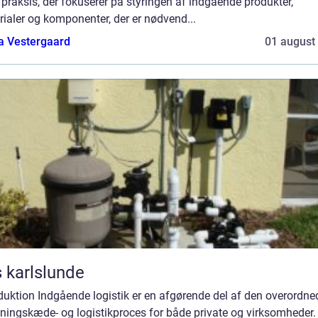
 praksis, der fokuserer på styringen af indgående produkter,
ialer og komponenter, der er nødvend...
a Vestergaard
01 august
 karlslunde
duktion Indgående logistik er en afgørende del af den overordne
ningskæde- og logistikproces for både private og virksomheder.