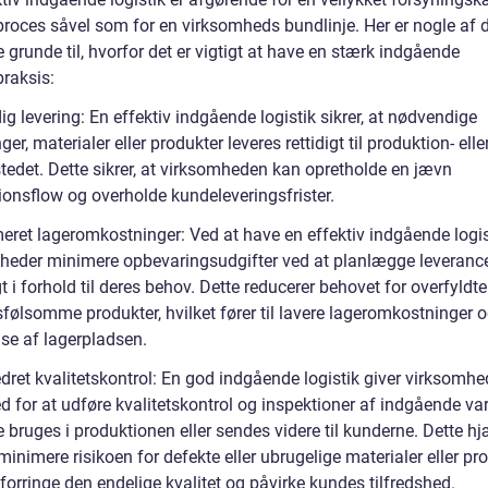
kproces såvel som for en virksomheds bundlinje. Her er nogle af 
e grunde til, hvorfor det er vigtigt at have en stærk indgående
praksis:
dig levering: En effektiv indgående logistik sikrer, at nødvendige
ger, materialer eller produkter leveres rettidigt til produktion- elle
stedet. Dette sikrer, at virksomheden kan opretholde en jævn
ionsflow og overholde kundeleveringsfrister.
meret lageromkostninger: Ved at have en effektiv indgående logi
heder minimere opbevaringsudgifter ved at planlægge leveranc
t i forhold til deres behov. Dette reducerer behovet for overfyldte
dsfølsomme produkter, hvilket fører til lavere lageromkostninger 
lse af lagerpladsen.
dret kvalitetskontrol: En god indgående logistik giver virksomhe
 for at udføre kvalitetskontrol og inspektioner af indgående var
 bruges i produktionen eller sendes videre til kunderne. Dette hj
inimere risikoen for defekte eller ubrugelige materialer eller pro
forringe den endelige kvalitet og påvirke kundes tilfredshed.