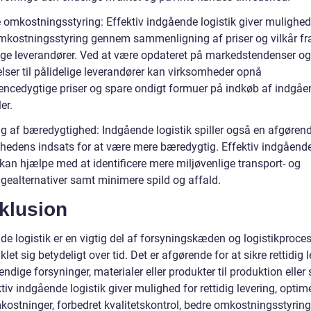
e omkostningsstyring: Effektiv indgående logistik giver mulighed
mkostningsstyring gennem sammenligning af priser og vilkår fr
lige leverandører. Ved at være opdateret på markedstendenser og
lser til pålidelige leverandører kan virksomheder opnå
encedygtige priser og spare ondigt formuer på indkøb af indgå
er.
ng af bæredygtighed: Indgående logistik spiller også en afgørende
hedens indsats for at være mere bæredygtig. Effektiv indgåend
 kan hjælpe med at identificere mere miljøvenlige transport- og
gealternativer samt minimere spild og affald.
klusion
e logistik er en vigtig del af forsyningskæden og logistikproces
klet sig betydeligt over tid. Det er afgørende for at sikre rettidig 
ndige forsyninger, materialer eller produkter til produktion eller 
tiv indgående logistik giver mulighed for rettidig levering, optim
kostninger, forbedret kvalitetskontrol, bedre omkostningsstyrin