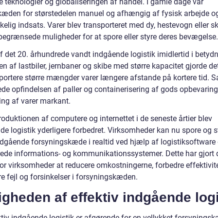
 teknologier og globaliseringen af handel. I gamle dage var
kkæden for størstedelen manuel og afhængig af fysisk arbejde o
lig indsats. Varer blev transporteret med dy, hestevogn eller sk
 begrænsede muligheder for at spore eller styre deres bevægelse.
af det 20. århundrede vandt indgående logistik imidlertid i betydn
en af lastbiler, jernbaner og skibe med større kapacitet gjorde de
sportere større mængder varer længere afstande på kortere tid. 
ede opfindelsen af paller og containerisering af gods opbevarin
ing af varer markant.
oduktionen af computere og internettet i de seneste årtier blev
de logistik yderligere forbedret. Virksomheder kan nu spore og s
ndgående forsyningskæde i realtid ved hjælp af logistiksoftware
ede informations- og kommunikationssystemer. Dette har gjort 
for virksomheder at reducere omkostningerne, forbedre effektivit
e fejl og forsinkelser i forsyningskæden.
igheden af effektiv indgående logi
ktiv indgående logistik er afgørende for en vellykket forsynings