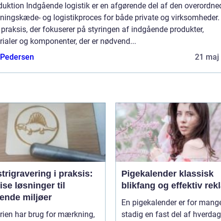
duktion Indgående logistik er en afgørende del af den overordne
ningskæde- og logistikproces for både private og virksomheder.
 praksis, der fokuserer på styringen af indgående produkter,
ialer og komponenter, der er nødvend...
 Pedersen
21 maj
trigravering i praksis:
Pigekalender klassisk
se løsninger til
blikfang og effektiv re
ende miljøer
En pigekalender er for mang
rien har brug for mærkning,
stadig en fast del af hverda