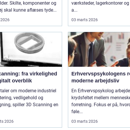
lder. Skilte, komponenter og
værksteder, lagerkontorer og
j skal kunne aflæses tyde...
a...
 2026
03 marts 2026
anning: fra virkelighed
Erhvervspsykologens ro
gitalt overblik
moderne arbejdsliv
 taler om moderne industriel
En Erhvervspsykolog arbejder
tering, vedligehold og
krydsfeltet mellem mennesk
ning, spiller 3D Scanning en
forretning. Fokus er på, hvo
føle...
ts 2026
03 marts 2026