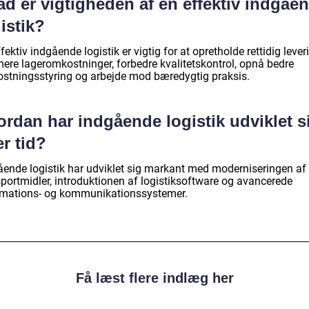
d er vigtigheden af en effektiv indgåe
istik?
fektiv indgående logistik er vigtig for at opretholde rettidig lever
mere lageromkostninger, forbedre kvalitetskontrol, opnå bedre
stningsstyring og arbejde mod bæredygtig praksis.
rdan har indgående logistik udviklet s
r tid?
ående logistik har udviklet sig markant med moderniseringen af
sportmidler, introduktionen af logistiksoftware og avancerede
rmations- og kommunikationssystemer.
Få læst flere indlæg her