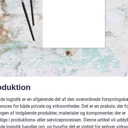
oduktion
de logistik er en afgørende del af den overordnede forsyningsk
proces for både private og virksomheder. Det er en praksis, der f
ingen af indgående produkter, materialer og komponenter, der er
ge i produktions- eller serviceprocessen. Denne artikel vil uddy
e logistik handler om, og hvorfor det er vigtigt for enhver virk