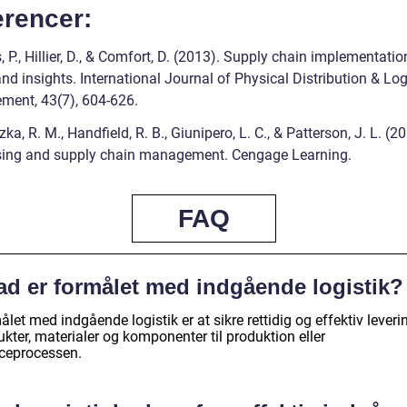
erencer:
 P., Hillier, D., & Comfort, D. (2013). Supply chain implementatio
nd insights. International Journal of Physical Distribution & Log
ent, 43(7), 604-626.
a, R. M., Handfield, R. B., Giunipero, L. C., & Patterson, J. L. (2
ing and supply chain management. Cengage Learning.
FAQ
ad er formålet med indgående logistik?
let med indgående logistik er at sikre rettidig og effektiv leveri
kter, materialer og komponenter til produktion eller
iceprocessen.