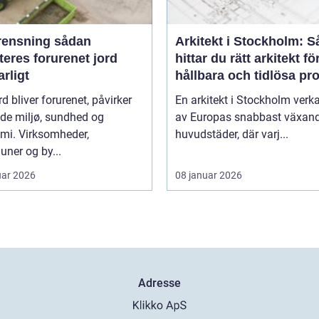
nsning sådan
Arkitekt i Stockholm: S
eres forurenet jord
hittar du rätt arkitekt fö
rligt
hållbara och tidlösa pro
rd bliver forurenet, påvirker
En arkitekt i Stockholm verka
de miljø, sundhed og
av Europas snabbast växan
mi. Virksomheder,
huvudstäder, där varj...
ner og by...
uar 2026
08 januar 2026
Adresse