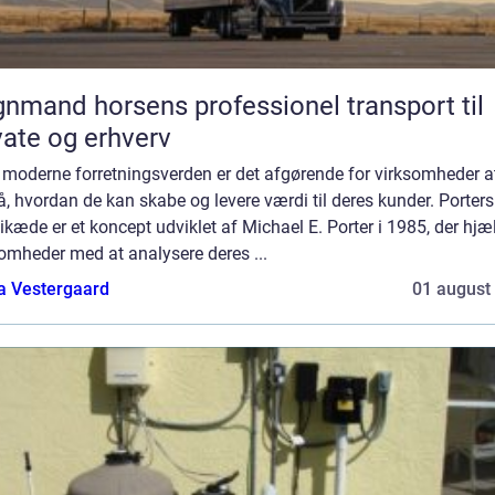
d horsens professionel transport til
vate og erhverv
 moderne forretningsverden er det afgørende for virksomheder a
å, hvordan de kan skabe og levere værdi til deres kunder. Porters
kæde er et koncept udviklet af Michael E. Porter i 1985, der hjæ
omheder med at analysere deres ...
a Vestergaard
01 august