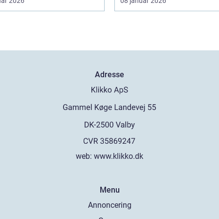
uar 2026
08 januar 2026
Adresse
web:
www.klikko.dk
Menu
Annoncering