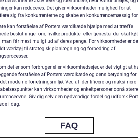
e deres interne aktiviteter og identificere, hvor værdi tilføjes, og
inger kan reduceres. Det giver virksomheder mulighed for at
ntiere sig fra konkurrenterne og skabe en konkurrencemæssig for
vate kan forståelse af Porters værdikæde hjælpe med at træffe
ede beslutninger om, hvilke produkter eller tjenester der skal kø
 man får mest muligt ud af deres penge. For virksomheder er de
dt værktøj til strategisk planlægning og forbedring af
ingsprocesser.
m det er som forbruger eller virksomhedsejer, er det vigtigt at h
ggende forståelse af Porters værdikæde og dens betydning for 
i det moderne forretningsmiljø. Ved at identificere og maksimere
abelsespunkter kan virksomheder og enkeltpersoner opnå størr
urrenceevne. Giv dig selv den nødvendige fordel og udforsk Port
de i dag.
FAQ