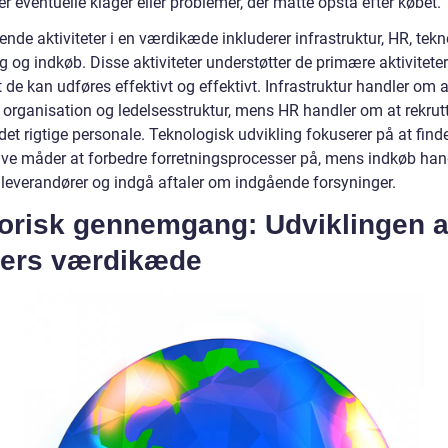
r eventuelle klager eller problemer, der måtte opstå efter købet.
ende aktiviteter i en værdikæde inkluderer infrastruktur, HR, tek
g og indkøb. Disse aktiviteter understøtter de primære aktivitete
at de kan udføres effektivt og effektivt. Infrastruktur handler om 
d organisation og ledelsesstruktur, mens HR handler om at rekrut
det rigtige personale. Teknologisk udvikling fokuserer på at find
ive måder at forbedre forretningsprocesser på, mens indkøb ha
e leverandører og indgå aftaler om indgående forsyninger.
torisk gennemgang: Udviklingen a
ters værdikæde