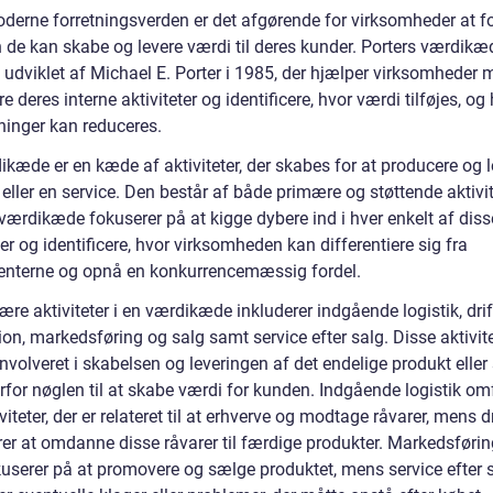
oderne forretningsverden er det afgørende for virksomheder at fo
 de kan skabe og levere værdi til deres kunder. Porters værdikæd
 udviklet af Michael E. Porter i 1985, der hjælper virksomheder 
e deres interne aktiviteter og identificere, hvor værdi tilføjes, og
inger kan reduceres.
kæde er en kæde af aktiviteter, der skabes for at producere og l
eller en service. Den består af både primære og støttende aktivit
værdikæde fokuserer på at kigge dybere ind i hver enkelt af diss
ter og identificere, hvor virksomheden kan differentiere sig fra
enterne og opnå en konkurrencemæssig fordel.
re aktiviteter i en værdikæde inkluderer indgående logistik, drif
on, markedsføring og salg samt service efter salg. Disse aktivite
involveret i skabelsen og leveringen af det endelige produkt eller
rfor nøglen til at skabe værdi for kunden. Indgående logistik om
iviteter, der er relateret til at erhverve og modtage råvarer, mens dr
er at omdanne disse råvarer til færdige produkter. Markedsføri
kuserer på at promovere og sælge produktet, mens service efter 