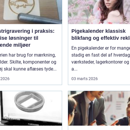
trigravering i praksis:
Pigekalender klassisk
se løsninger til
blikfang og effektiv re
ende miljøer
En pigekalender er for mang
rien har brug for mærkning,
stadig en fast del af hverda
lder. Skilte, komponenter og
værksteder, lagerkontorer og
j skal kunne aflæses tyde...
a...
 2026
03 marts 2026