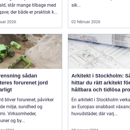
ald, står mange tilbage med
sik...
ave, der både er praktisk k...
ruar 2026
02 februar 2026
nsning sådan
Arkitekt i Stockholm: S
eres forurenet jord
hittar du rätt arkitekt fö
rligt
hållbara och tidlösa pro
rd bliver forurenet, påvirker
En arkitekt i Stockholm verka
de miljø, sundhed og
av Europas snabbast växan
mi. Virksomheder,
huvudstäder, där varj...
ner og by...