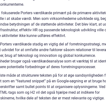
konkurrenterne.
en fokuserede Porters værdikæde primært på de primære aktivitet
olle i at skabe værdi. Men som virksomhederne udviklede sig, be
ndse betydningen af de støttende aktiviteter. Det blev klart, at 
frastruktur, effektiv HR og passende teknologisk udvikling ville 
aktiviteter ikke kunne udføres effektivt.
 Porters værdikæde stadig en vigtig del af forretningsstrategi, 
t udvidet for at omfatte andre faktorer såsom relationer til lever
er, brug af teknologi og innovation og global konkurrence.
heder bruger også værdikædeanalyse som et værktøj til at ident
ere potentielle forbedringer af deres forretningsprocesser.
ste måde at strukturere teksten på for at øge sandsynligheden f
ist som en “featured snippet” på en Google-søgning er at bruge h
rskrifter samt bullet points til at organisere oplysningerne. Ved
TML-tags som og H2 vil det også hjælpe med at indikere for
inerne, hvilke dele af teksten der er mest relevante og vigtige.