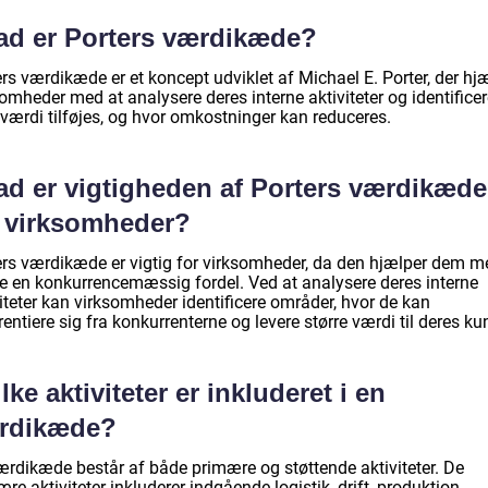
ad er Porters værdikæde?
rs værdikæde er et koncept udviklet af Michael E. Porter, der hj
omheder med at analysere deres interne aktiviteter og identificer
 værdi tilføjes, og hvor omkostninger kan reduceres.
ad er vigtigheden af Porters værdikæde
r virksomheder?
ers værdikæde er vigtig for virksomheder, da den hjælper dem m
e en konkurrencemæssig fordel. Ved at analysere deres interne
iteter kan virksomheder identificere områder, hvor de kan
rentiere sig fra konkurrenterne og levere større værdi til deres ku
lke aktiviteter er inkluderet i en
rdikæde?
ærdikæde består af både primære og støttende aktiviteter. De
re aktiviteter inkluderer indgående logistik, drift, produktion,