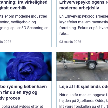
anning: fra virkelighed
Erhvervspsykologens ro
gitalt overblik
moderne arbejdsliv
 taler om moderne industriel
En Erhvervspsykolog arbejder
tering, vedligehold og
krydsfeltet mellem mennesk
ning, spiller 3D Scanning en
forretning. Fokus er på, hvo
føle...
ts 2026
03 marts 2026
bo rydning københavn
Leje af lift sjællands o
 får du en tryg og
Når du står med en opgave i
tiv proces
højden på Sjællands Odde, 
 bolig skal ryddes efter et
lift være forskellen på et hurt