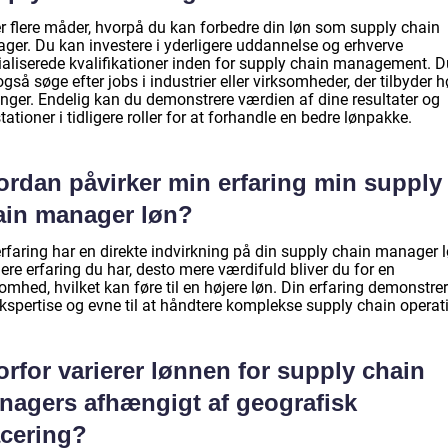
er flere måder, hvorpå du kan forbedre din løn som supply chain
ger. Du kan investere i yderligere uddannelse og erhverve
ialiserede kvalifikationer inden for supply chain management. D
gså søge efter jobs i industrier eller virksomheder, der tilbyder h
inger. Endelig kan du demonstrere værdien af dine resultater og
ationer i tidligere roller for at forhandle en bedre lønpakke.
ordan påvirker min erfaring min supply
ain manager løn?
rfaring har en direkte indvirkning på din supply chain manager l
re erfaring du har, desto mere værdifuld bliver du for en
omhed, hvilket kan føre til en højere løn. Din erfaring demonstrer
kspertise og evne til at håndtere komplekse supply chain operati
rfor varierer lønnen for supply chain
nagers afhængigt af geografisk
acering?