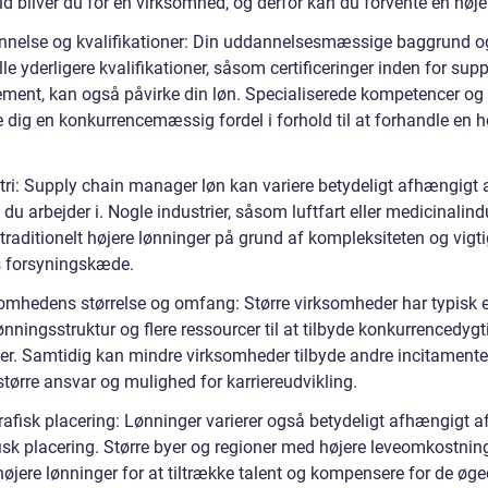
d bliver du for en virksomhed, og derfor kan du forvente en høje
nnelse og kvalifikationer: Din uddannelsesmæssige baggrund o
le yderligere kvalifikationer, såsom certificeringer inden for sup
ent, kan også påvirke din løn. Specialiserede kompetencer og
 dig en konkurrencemæssig fordel i forhold til at forhandle en h
stri: Supply chain manager løn kan variere betydeligt afhængigt 
, du arbejder i. Nogle industrier, såsom luftfart eller medicinalind
 traditionelt højere lønninger på grund af kompleksiteten og vig
s forsyningskæde.
somhedens størrelse og omfang: Større virksomheder har typisk 
ønningsstruktur og flere ressourcer til at tilbyde konkurrencedygt
er. Samtidig kan mindre virksomheder tilbyde andre incitamenter
tørre ansvar og mulighed for karriereudvikling.
rafisk placering: Lønninger varierer også betydeligt afhængigt a
isk placering. Større byer og regioner med højere leveomkostnin
højere lønninger for at tiltrække talent og kompensere for de øg