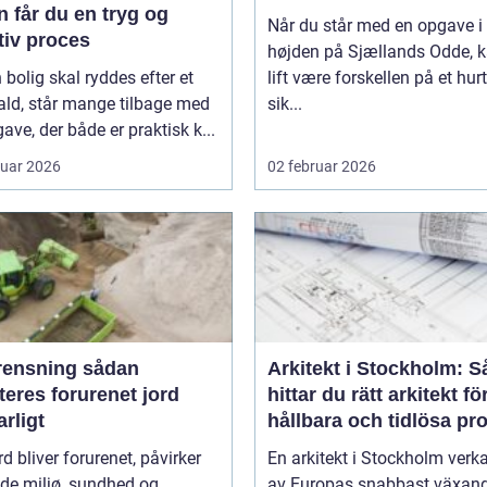
 får du en tryg og
Når du står med en opgave i
tiv proces
højden på Sjællands Odde, 
 bolig skal ryddes efter et
lift være forskellen på et hurt
ald, står mange tilbage med
sik...
ave, der både er praktisk k...
ruar 2026
02 februar 2026
nsning sådan
Arkitekt i Stockholm: S
eres forurenet jord
hittar du rätt arkitekt fö
rligt
hållbara och tidlösa pro
rd bliver forurenet, påvirker
En arkitekt i Stockholm verka
de miljø, sundhed og
av Europas snabbast växan