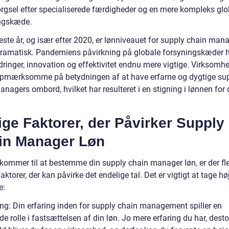
ørgsel efter specialiserede færdigheder og en mere kompleks glo
ngskæde.
este år, og især efter 2020, er lønniveauet for supply chain man
dramatisk. Pandemiens påvirkning på globale forsyningskæder h
ringer, innovation og effektivitet endnu mere vigtige. Virksomhe
opmærksomme på betydningen af at have erfarne og dygtige su
nagers ombord, hvilket har resulteret i en stigning i lønnen for
ige Faktorer, der Påvirker Supply
in Manager Løn
 kommer til at bestemme din supply chain manager løn, er der fl
faktorer, der kan påvirke det endelige tal. Det er vigtigt at tage hø
e:
ing: Din erfaring inden for supply chain management spiller en
e rolle i fastsættelsen af din løn. Jo mere erfaring du har, dest