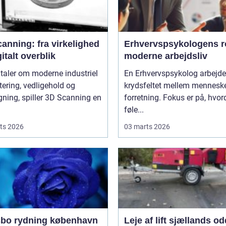
anning: fra virkelighed
Erhvervspsykologens ro
gitalt overblik
moderne arbejdsliv
 taler om moderne industriel
En Erhvervspsykolog arbejder
tering, vedligehold og
krydsfeltet mellem mennesk
ning, spiller 3D Scanning en
forretning. Fokus er på, hvo
føle...
ts 2026
03 marts 2026
bo rydning københavn
Leje af lift sjællands o