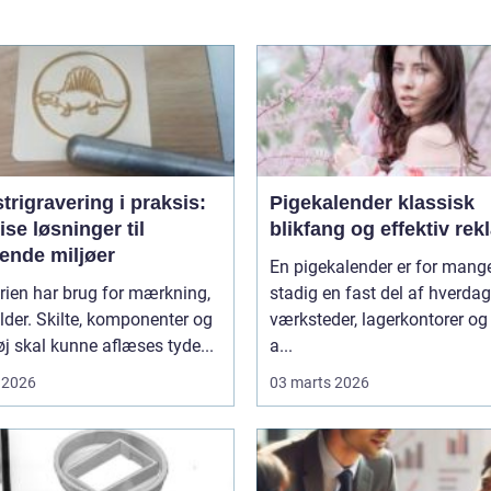
trigravering i praksis:
Pigekalender klassisk
se løsninger til
blikfang og effektiv re
ende miljøer
En pigekalender er for mang
rien har brug for mærkning,
stadig en fast del af hverda
lder. Skilte, komponenter og
værksteder, lagerkontorer og
j skal kunne aflæses tyde...
a...
 2026
03 marts 2026