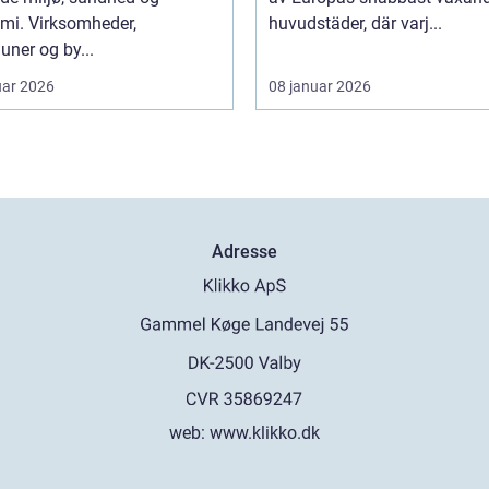
mi. Virksomheder,
huvudstäder, där varj...
ner og by...
uar 2026
08 januar 2026
Adresse
web:
www.klikko.dk