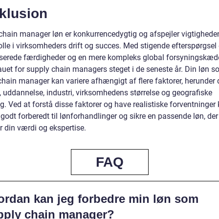
klusion
chain manager løn er konkurrencedygtig og afspejler vigtighede
lle i virksomheders drift og succes. Med stigende efterspørgsel 
iserede færdigheder og en mere kompleks global forsyningskæd
auet for supply chain managers steget i de seneste år. Din løn 
chain manager kan variere afhængigt af flere faktorer, herunder 
, uddannelse, industri, virksomhedens størrelse og geografiske
g. Ved at forstå disse faktorer og have realistiske forventninger
odt forberedt til lønforhandlinger og sikre en passende løn, der
r din værdi og ekspertise.
FAQ
ordan kan jeg forbedre min løn som
pply chain manager?