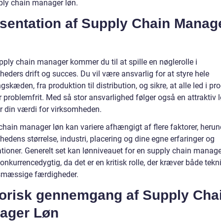
ly chain manager løn.
sentation af Supply Chain Manag
ply chain manager kommer du til at spille en nøglerolle i
eders drift og succes. Du vil være ansvarlig for at styre hele
gskæden, fra produktion til distribution, og sikre, at alle led i p
 problemfrit. Med så stor ansvarlighed følger også en attraktiv l
er din værdi for virksomheden.
chain manager løn kan variere afhængigt af flere faktorer, herun
edens størrelse, industri, placering og dine egne erfaringer og
kationer. Generelt set kan lønniveauet for en supply chain manag
nkurrencedygtig, da det er en kritisk rolle, der kræver både tekn
smæssige færdigheder.
torisk gennemgang af Supply Cha
ager Løn