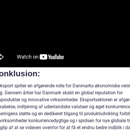
onklusion:
ksport spiller en afgørende rolle for Danmarks økonomiske vels
ng. Gennem årtier har Danmark skabt en global reputation for
tsprodukter og innovative virksomheder. Eksportsektoren er afgø
skabelse, indtjening af udenlandske valutaer og øget konkurrenc
ringens støtte og en dedikeret tilgang til produktudvikling forbl
virksomheder konkurrencedygtige og i spidsen for nye globale t
glip af at se videoen ovenfor for at få et endnu bedre indblik i d