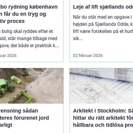
bo rydning københavn
Leje af lift sjællands o
 får du en tryg og
Når du står med en opgave i
tiv proces
højden på Sjællands Odde, 
 bolig skal ryddes efter et
lift være forskellen på et hurt
ald, står mange tilbage med
sik...
ave, der både er praktisk k...
ruar 2026
02 februar 2026
nsning sådan
Arkitekt i Stockholm: S
eres forurenet jord
hittar du rätt arkitekt fö
rligt
hållbara och tidlösa pro