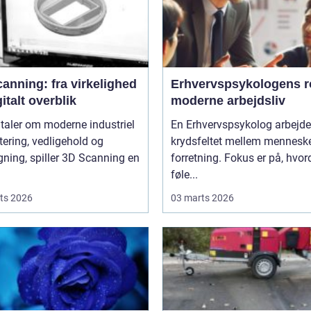
anning: fra virkelighed
Erhvervspsykologens ro
gitalt overblik
moderne arbejdsliv
 taler om moderne industriel
En Erhvervspsykolog arbejder
tering, vedligehold og
krydsfeltet mellem mennesk
ning, spiller 3D Scanning en
forretning. Fokus er på, hvo
føle...
ts 2026
03 marts 2026