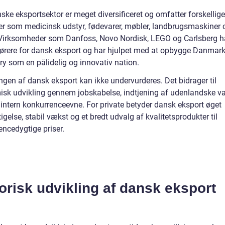
ke eksportsektor er meget diversificeret og omfatter forskellige
ier som medicinsk udstyr, fødevarer, møbler, landbrugsmaskiner 
 Virksomheder som Danfoss, Novo Nordisk, LEGO og Carlsberg h
ørere for dansk eksport og har hjulpet med at opbygge Danmar
ry som en pålidelig og innovativ nation.
ngen af dansk eksport kan ikke undervurderes. Det bidrager til
sk udvikling gennem jobskabelse, indtjening af udenlandske va
 intern konkurrenceevne. For private betyder dansk eksport øget
gelse, stabil vækst og et bredt udvalg af kvalitetsprodukter til
encedygtige priser.
orisk udvikling af dansk eksport