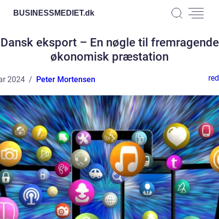
BUSINESSMEDIET.
dk
Dansk eksport – En nøgle til fremragende
økonomisk præstation
red
ar 2024
Peter Mortensen