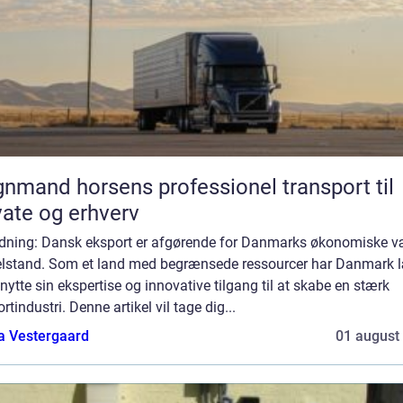
d horsens professionel transport til
vate og erhverv
edning: Dansk eksport er afgørende for Danmarks økonomiske v
elstand. Som et land med begrænsede ressourcer har Danmark l
nytte sin ekspertise og innovative tilgang til at skabe en stærk
rtindustri. Denne artikel vil tage dig...
a Vestergaard
01 august