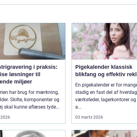
trigravering i praksis:
Pigekalender klassisk
se løsninger til
blikfang og effektiv re
ende miljøer
En pigekalender er for mang
rien har brug for mærkning,
stadig en fast del af hverda
lder. Skilte, komponenter og
værksteder, lagerkontorer og
j skal kunne aflæses tyde...
a...
 2026
03 marts 2026