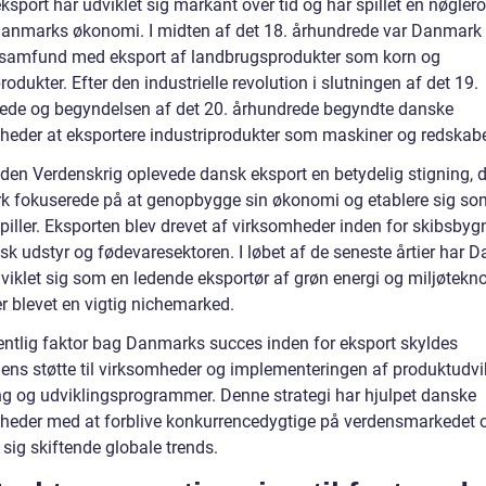
sport har udviklet sig markant over tid og har spillet en nøglerol
anmarks økonomi. I midten af det 18. århundrede var Danmark
rsamfund med eksport af landbrugsprodukter som korn og
dukter. Efter den industrielle revolution i slutningen af det 19.
ede og begyndelsen af det 20. århundrede begyndte danske
heder at eksportere industriprodukter som maskiner og redskabe
nden Verdenskrig oplevede dansk eksport en betydelig stigning, 
 fokuserede på at genopbygge sin økonomi og etablere sig so
piller. Eksporten blev drevet af virksomheder inden for skibsbyg
sk udstyr og fødevaresektoren. I løbet af de seneste årtier har 
viklet sig som en ledende eksportør af grøn energi og miljøtekno
er blevet en vigtig nichemarked.
ntlig faktor bag Danmarks succes inden for eksport skyldes
gens støtte til virksomheder og implementeringen af produktudvik
ng og udviklingsprogrammer. Denne strategi har hjulpet danske
heder med at forblive konkurrencedygtige på verdensmarkedet 
 sig skiftende globale trends.