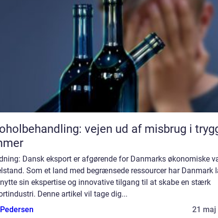
oholbehandling: vejen ud af misbrug i tryg
mmer
edning: Dansk eksport er afgørende for Danmarks økonomiske v
elstand. Som et land med begrænsede ressourcer har Danmark l
nytte sin ekspertise og innovative tilgang til at skabe en stærk
rtindustri. Denne artikel vil tage dig...
 Pedersen
21 maj