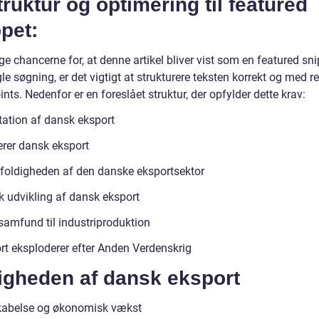
truktur og optimering til featured
pet:
ge chancerne for, at denne artikel bliver vist som en featured sni
e søgning, er det vigtigt at strukturere teksten korrekt og med r
ints. Nedenfor er en foreslået struktur, der opfylder dette krav:
ation af dansk eksport
erer dansk eksport
oldigheden af den danske eksportsektor
k udvikling af dansk eksport
samfund til industriproduktion
rt eksploderer efter Anden Verdenskrig
tigheden af dansk eksport
abelse og økonomisk vækst