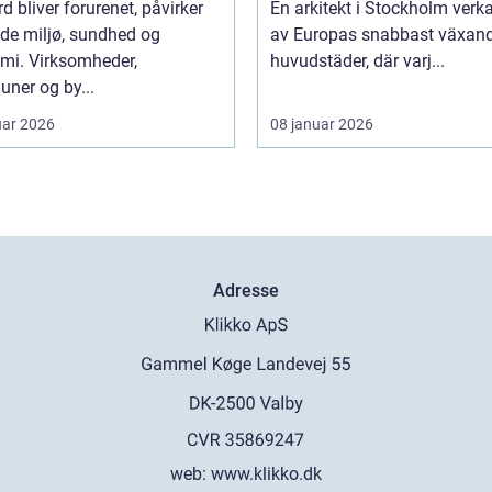
rd bliver forurenet, påvirker
En arkitekt i Stockholm verka
de miljø, sundhed og
av Europas snabbast växan
mi. Virksomheder,
huvudstäder, där varj...
ner og by...
uar 2026
08 januar 2026
Adresse
web:
www.klikko.dk