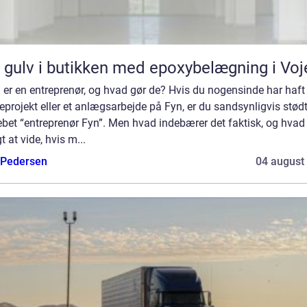
 gulv i butikken med epoxybelægning i Voj
er en entreprenør, og hvad gør de? Hvis du nogensinde har haft 
projekt eller et anlægsarbejde på Fyn, er du sandsynligvis stød
bet “entreprenør Fyn”. Men hvad indebærer det faktisk, og hvad 
gt at vide, hvis m...
 Pedersen
04 august