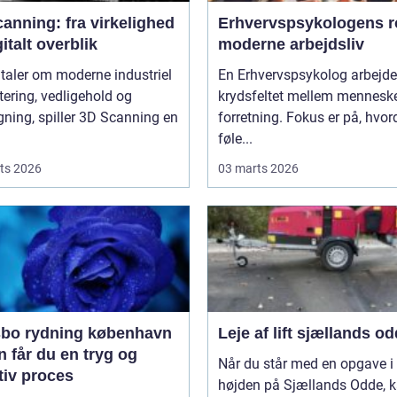
anning: fra virkelighed
Erhvervspsykologens ro
gitalt overblik
moderne arbejdsliv
 taler om moderne industriel
En Erhvervspsykolog arbejder
tering, vedligehold og
krydsfeltet mellem mennesk
ning, spiller 3D Scanning en
forretning. Fokus er på, hvo
føle...
ts 2026
03 marts 2026
bo rydning københavn
Leje af lift sjællands o
 får du en tryg og
Når du står med en opgave i
tiv proces
højden på Sjællands Odde, 