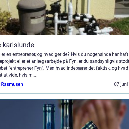
 karlslunde
er en entreprenør, og hvad gør de? Hvis du nogensinde har haft 
projekt eller et anlægsarbejde på Fyn, er du sandsynligvis stød
bet “entreprenør Fyn”. Men hvad indebærer det faktisk, og hvad 
gt at vide, hvis m...
a Rasmusen
07 juni