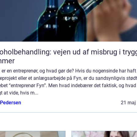
oholbehandling: vejen ud af misbrug i tryg
mmer
er en entreprenør, og hvad gør de? Hvis du nogensinde har haft 
projekt eller et anlægsarbejde på Fyn, er du sandsynligvis stød
bet “entreprenør Fyn”. Men hvad indebærer det faktisk, og hvad 
gt at vide, hvis m...
 Pedersen
21 maj