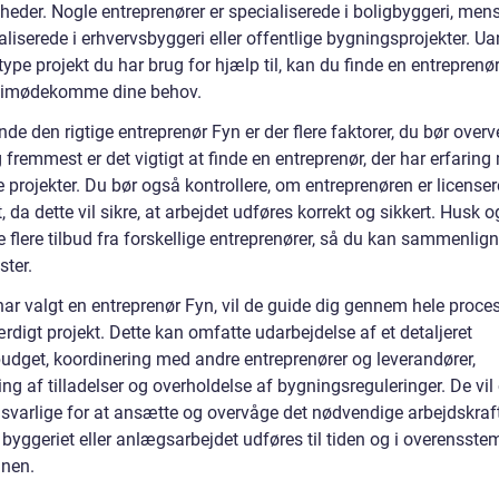
heder. Nogle entreprenører er specialiserede i boligbyggeri, men
aliserede i erhvervsbyggeri eller offentlige bygningsprojekter. Ua
type projekt du har brug for hjælp til, kan du finde en entreprenø
 imødekomme dine behov.
inde den rigtige entreprenør Fyn er der flere faktorer, du bør overv
 fremmest er det vigtigt at finde en entreprenør, der har erfarin
 projekter. Du bør også kontrollere, om entreprenøren er licenser
t, da dette vil sikre, at arbejdet udføres korrekt og sikkert. Husk 
 flere tilbud fra forskellige entreprenører, så du kan sammenlign
ster.
har valgt en entreprenør Fyn, vil de guide dig gennem hele proce
færdigt projekt. Dette kan omfatte udarbejdelse af et detaljeret
budget, koordinering med andre entreprenører og leverandører,
ng af tilladelser og overholdelse af bygningsreguleringer. De vil
svarlige for at ansætte og overvåge det nødvendige arbejdskraf
t byggeriet eller anlægsarbejdet udføres til tiden og i overensst
nen.