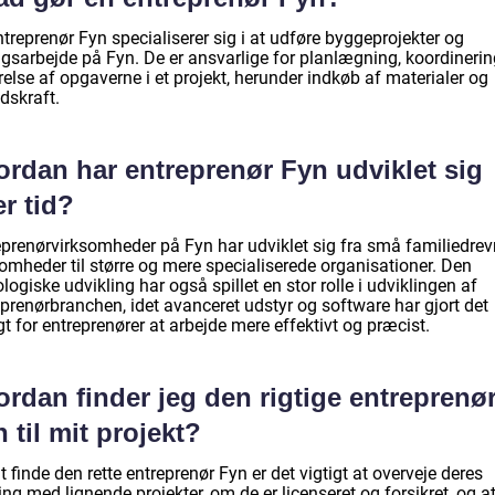
treprenør Fyn specialiserer sig i at udføre byggeprojekter og
gsarbejde på Fyn. De er ansvarlige for planlægning, koordineri
else af opgaverne i et projekt, herunder indkøb af materialer og
dskraft.
ordan har entreprenør Fyn udviklet sig
r tid?
eprenørvirksomheder på Fyn har udviklet sig fra små familiedre
omheder til større og mere specialiserede organisationer. Den
logiske udvikling har også spillet en stor rolle i udviklingen af
eprenørbranchen, idet avanceret udstyr og software har gjort det
t for entreprenører at arbejde mere effektivt og præcist.
rdan finder jeg den rigtige entreprenø
 til mit projekt?
t finde den rette entreprenør Fyn er det vigtigt at overveje deres
ing med lignende projekter, om de er licenseret og forsikret, og a