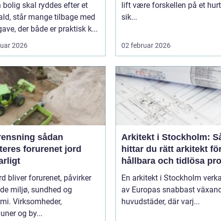
 bolig skal ryddes efter et
lift være forskellen på et hurt
ald, står mange tilbage med
sik...
ave, der både er praktisk k...
ruar 2026
02 februar 2026
nsning sådan
Arkitekt i Stockholm: S
eres forurenet jord
hittar du rätt arkitekt fö
rligt
hållbara och tidlösa pro
rd bliver forurenet, påvirker
En arkitekt i Stockholm verka
de miljø, sundhed og
av Europas snabbast växan
mi. Virksomheder,
huvudstäder, där varj...
ner og by...