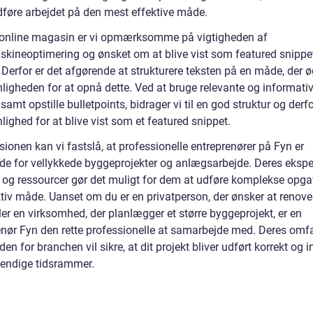
udføre arbejdet på den mest effektive måde.
online magasin er vi opmærksomme på vigtigheden af
kineoptimering og ønsket om at blive vist som featured snippe
Derfor er det afgørende at strukturere teksten på en måde, der ø
ligheden for at opnå dette. Ved at bruge relevante og informati
samt opstille bulletpoints, bidrager vi til en god struktur og derfo
ighed for at blive vist som et featured snippet.
sionen kan vi fastslå, at professionelle entreprenører på Fyn er
de for vellykkede byggeprojekter og anlægsarbejde. Deres eksper
g og ressourcer gør det muligt for dem at udføre komplekse opga
tiv måde. Uanset om du er en privatperson, der ønsker at renover
ler en virksomhed, der planlægger et større byggeprojekt, er en
enør Fyn den rette professionelle at samarbejde med. Deres omf
den for branchen vil sikre, at dit projekt bliver udført korrekt og 
endige tidsrammer.