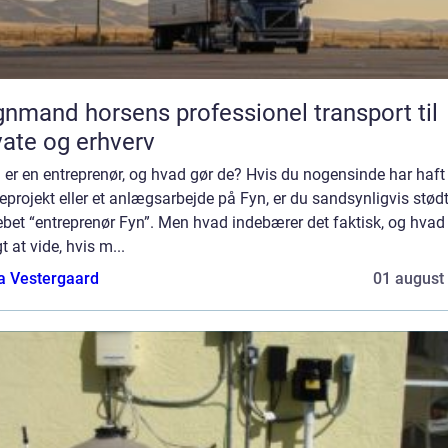
d horsens professionel transport til
vate og erhverv
er en entreprenør, og hvad gør de? Hvis du nogensinde har haft 
projekt eller et anlægsarbejde på Fyn, er du sandsynligvis stød
bet “entreprenør Fyn”. Men hvad indebærer det faktisk, og hvad 
gt at vide, hvis m...
a Vestergaard
01 august