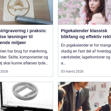
trigravering i praksis:
Pigekalender klassisk
se løsninger til
blikfang og effektiv re
ende miljøer
En pigekalender er for mang
rien har brug for mærkning,
stadig en fast del af hverda
lder. Skilte, komponenter og
værksteder, lagerkontorer og
j skal kunne aflæses tyde...
a...
 2026
03 marts 2026