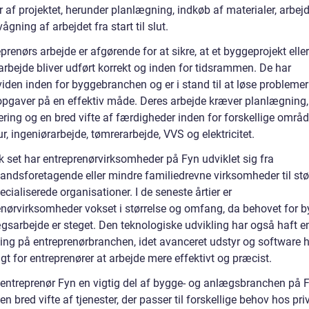
 af projektet, herunder planlægning, indkøb af materialer, arbej
ågning af arbejdet fra start til slut.
prenørs arbejde er afgørende for at sikre, at et byggeprojekt eller
rbejde bliver udført korrekt og inden for tidsrammen. De har
iden inden for byggebranchen og er i stand til at løse problemer
opgaver på en effektiv måde. Deres arbejde kræver planlægning,
ering og en bred vifte af færdigheder inden for forskellige områ
ur, ingeniørarbejde, tømrerarbejde, VVS og elektricitet.
k set har entreprenørvirksomheder på Fyn udviklet sig fra
andsforetagende eller mindre familiedrevne virksomheder til stø
cialiserede organisationer. I de seneste årtier er
enørvirksomheder vokset i størrelse og omfang, da behovet for b
gsarbejde er steget. Den teknologiske udvikling har også haft en
ning på entreprenørbranchen, idet avanceret udstyr og software h
gt for entreprenører at arbejde mere effektivt og præcist.
r entreprenør Fyn en vigtig del af bygge- og anlægsbranchen på 
 en bred vifte af tjenester, der passer til forskellige behov hos pr