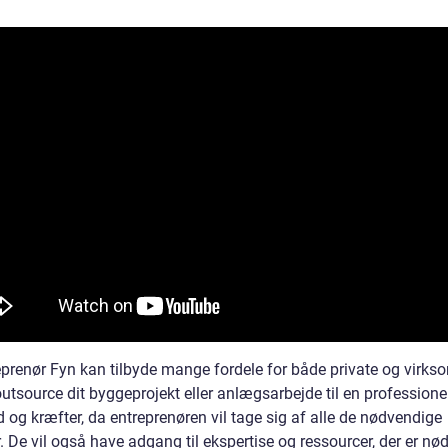
eprenør Fyn kan tilbyde mange fordele for både private og virks
utsource dit byggeprojekt eller anlægsarbejde til en professionel
d og kræfter, da entreprenøren vil tage sig af alle de nødvendige
 De vil også have adgang til ekspertise og ressourcer, der er nø